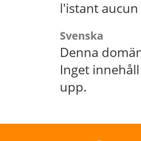
l'istant aucu
Svenska
Denna domän 
Inget innehål
upp.